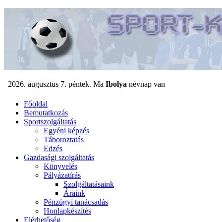
Főoldal
Bemutatkozás
Sportszolgáltatás
Egyéni képzés
Táboroztatás
Edzés
Gazdasági szolgáltatás
Könyvelés
Pályázatírás
Szolgáltatásaink
Áraink
Pénzügyi tanácsadás
Honlapkészítés
Elérhetőség