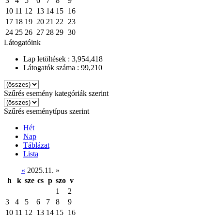
3
4
5
6
7
8
9
10
11
12
13
14
15
16
17
18
19
20
21
22
23
24
25
26
27
28
29
30
Látogatóink
Lap letöltések : 3,954,418
Látogatók száma : 99,210
Szűrés esemény kategóriák szerint
Szűrés eseménytípus szerint
Hét
Nap
Táblázat
Lista
«
2025.11.
»
h
k
sze
cs
p
szo
v
1
2
3
4
5
6
7
8
9
10
11
12
13
14
15
16