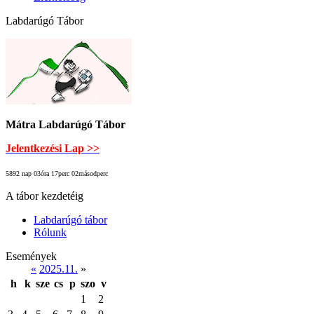
Labdarúgó Tábor
Mátra Labdarúgó Tábor
Jelentkezési Lap >>
5892 nap 03óra 17perc 02másodperc
A tábor kezdetéig
Labdarúgó tábor
Rólunk
Események
«
2025.11.
»
h
k
sze
cs
p
szo
v
1
2