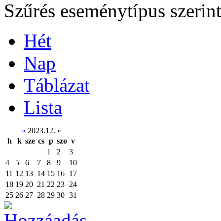
Szűrés eseménytípus szerin
Hét
Nap
Táblázat
Lista
«
2023.12.
»
h
k
sze
cs
p
szo
v
1
2
3
4
5
6
7
8
9
10
11
12
13
14
15
16
17
18
19
20
21
22
23
24
25
26
27
28
29
30
31