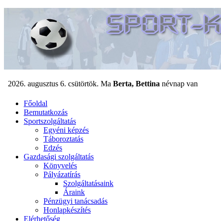
Főoldal
Bemutatkozás
Sportszolgáltatás
Egyéni képzés
Táboroztatás
Edzés
Gazdasági szolgáltatás
Könyvelés
Pályázatírás
Szolgáltatásaink
Áraink
Pénzügyi tanácsadás
Honlapkészítés
Elérhetőség