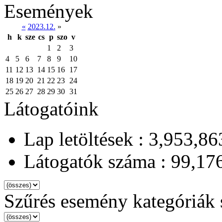
Események
«
2023.12.
»
h
k
sze
cs
p
szo
v
1
2
3
4
5
6
7
8
9
10
11
12
13
14
15
16
17
18
19
20
21
22
23
24
25
26
27
28
29
30
31
Látogatóink
Lap letöltések : 3,953,86
Látogatók száma : 99,17
Szűrés esemény kategóriák 