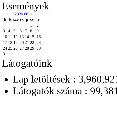
Események
«
2026.08.
»
h
k
sze
cs
p
szo
v
1
2
3
4
5
6
7
8
9
10
11
12
13
14
15
16
17
18
19
20
21
22
23
24
25
26
27
28
29
30
31
Látogatóink
Lap letöltések : 3,960,92
Látogatók száma : 99,38