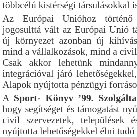
többcélú kistérségi társulásokkal i
Az Európai Unióhoz történő 
jogosulttá vált az Európai Unió t
új környezet azonban új kihívás
mind a vállalkozások, mind a civi
Csak akkor lehetünk mindanny
integrációval járó lehetőségekkel
Alapok nyújtotta pénzügyi forráso
A
Sport- Könyv
’99. Szolgálta
hogy segítséget és támogatást nyú
civil szervezetek, települések é
nyújtotta lehetőségekkel élni tud