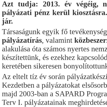
Azt tudja: 2013. év végéig, 
pályázati pénz kerül kiosztásr
jár.
Társaságunk egyik fő tevékenységi 
pályázatírás
, valamint
közbeszerz
alakulása óta számos nyertes nemz
készítettünk, és ezekhez kapcsoló
keretében sikeresen bonyolítottunk
Az eltelt tíz év során pályázatkés
Kezdetben a pályázatokat elsősor
majd 2003-ban a SAPARD Program 
Terv I. pályázatainak meghirdeté