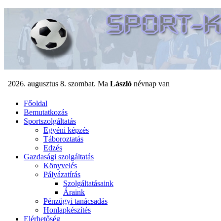
Főoldal
Bemutatkozás
Sportszolgáltatás
Egyéni képzés
Táboroztatás
Edzés
Gazdasági szolgáltatás
Könyvelés
Pályázatírás
Szolgáltatásaink
Áraink
Pénzügyi tanácsadás
Honlapkészítés
Elérhetőség